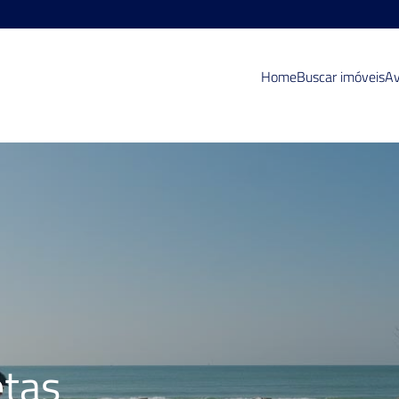
Home
Buscar imóveis
Av
etas