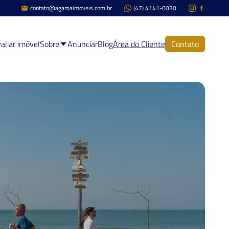
contato@agamaimoveis.com.br
(47) 4141-0030
aliar imóvel
Sobre
Anunciar
Blog
Área do Cliente
Contato